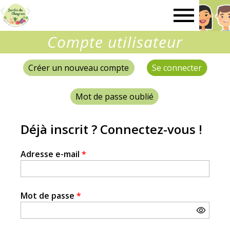
Le
Compte utilisateur
Jardin
Créer un nouveau compte
Se connecter
(onglet 
Onglets
du
principaux
Mot de passe oublié
Chayran
Déjà inscrit ? Connectez-vous !
Adresse e-mail
*
Mot de passe
*